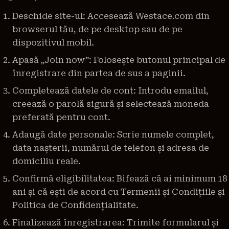
Deschide site-ul: Accesează Westace.com din
browserul tău, de pe desktop sau de pe
dispozitivul mobil.
Apasă „Join now”: Folosește butonul principal de
înregistrare din partea de sus a paginii.
Completează datele de cont: Introdu emailul,
creează o parolă sigură și selectează moneda
preferată pentru cont.
Adaugă date personale: Scrie numele complet,
data nașterii, numărul de telefon și adresa de
domiciliu reale.
Confirmă eligibilitatea: Bifează că ai minimum 18
ani și că ești de acord cu Termenii și Condițiile și
Politica de Confidențialitate.
Finalizează înregistrarea: Trimite formularul și