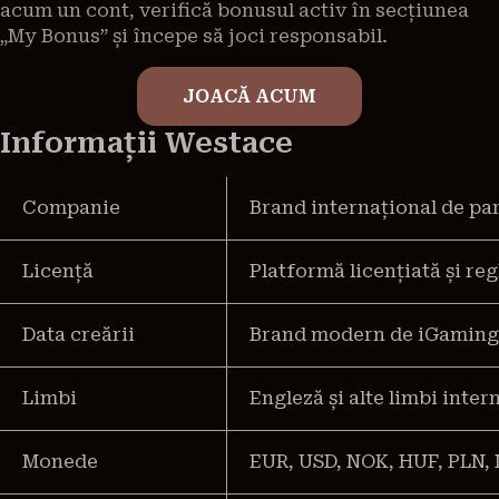
acum un cont, verifică bonusul activ în secțiunea
„My Bonus” și începe să joci responsabil.
JOACĂ ACUM
Informații Westace
Companie
Brand internațional de par
Licență
Platformă licențiată și reg
Data creării
Brand modern de iGaming, 
Limbi
Engleză și alte limbi inter
Monede
EUR, USD, NOK, HUF, PLN, 