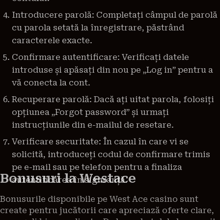
Introducere parolă: Completați câmpul de parolă
cu parola setată la înregistrare, păstrând
caracterele exacte.
Confirmare autentificare: Verificați datele
introduse și apăsați din nou pe „Log in” pentru a
vă conecta la cont.
Recuperare parolă: Dacă ați uitat parola, folosiți
opțiunea „Forgot password” și urmați
instrucțiunile din e-mailul de resetare.
Verificare securitate: În cazul în care vi se
solicită, introduceți codul de confirmare trimis
pe e-mail sau pe telefon pentru a finaliza
Bonusuri la Westace
autentificarea în siguranță.
Bonusurile disponibile pe West Ace casino sunt
create pentru jucătorii care apreciază oferte clare,