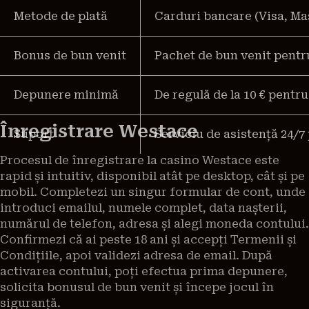
Metode de plată
Carduri bancare (Visa, Ma
Bonus de bun venit
Pachet de bun venit pentru
Depunere minimă
De regulă de la 10 € pentr
Înregistrare Westace
Suport
Serviciu de asistență 24/7 
Procesul de înregistrare la casino Westace este
rapid și intuitiv, disponibil atât pe desktop, cât și pe
mobil. Completezi un singur formular de cont, unde
introduci emailul, numele complet, data nașterii,
numărul de telefon, adresa și alegi moneda contului.
Confirmezi că ai peste 18 ani și accepți Termenii și
Condițiile, apoi validezi adresa de email. După
activarea contului, poți efectua prima depunere,
solicita bonusul de bun venit și începe jocul în
siguranță.