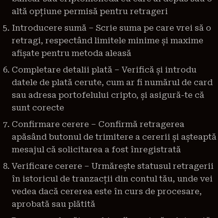
altă opțiune permisă pentru retrageri
Introducere sumă – Scrie suma pe care vrei să o
retragi, respectând limitele minime și maxime
afișate pentru metoda aleasă
Completare detalii plată – Verifică și introdu
datele de plată cerute, cum ar fi numărul de card
sau adresa portofelului cripto, și asigură-te că
sunt corecte
Confirmare cerere – Confirmă retragerea
apăsând butonul de trimitere a cererii și așteaptă
mesajul că solicitarea a fost înregistrată
Verificare cerere – Urmărește statusul retragerii
în istoricul de tranzacții din contul tău, unde vei
vedea dacă cererea este în curs de procesare,
aprobată sau plătită