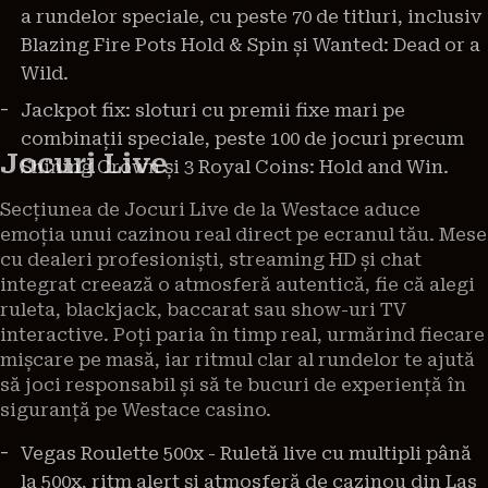
a rundelor speciale, cu peste 70 de titluri, inclusiv
Blazing Fire Pots Hold & Spin și Wanted: Dead or a
Wild.
Jackpot fix: sloturi cu premii fixe mari pe
combinații speciale, peste 100 de jocuri precum
Jocuri Live
Shining Crown și 3 Royal Coins: Hold and Win.
Secțiunea de Jocuri Live de la Westace aduce
emoția unui cazinou real direct pe ecranul tău. Mese
cu dealeri profesioniști, streaming HD și chat
integrat creează o atmosferă autentică, fie că alegi
ruleta, blackjack, baccarat sau show-uri TV
interactive. Poți paria în timp real, urmărind fiecare
mișcare pe masă, iar ritmul clar al rundelor te ajută
să joci responsabil și să te bucuri de experiență în
siguranță pe Westace casino.
Vegas Roulette 500x - Ruletă live cu multipli până
la 500x, ritm alert și atmosferă de cazinou din Las