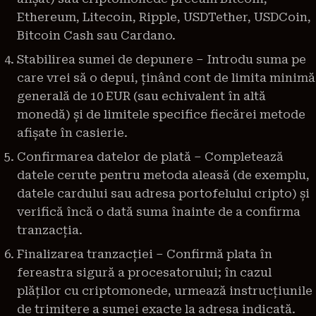
Ethereum, Litecoin, Ripple, USDTether, USDCoin,
Bitcoin Cash sau Cardano.
Stabilirea sumei de depunere – Introdu suma pe
care vrei să o depui, ținând cont de limita minimă
generală de 10 EUR (sau echivalent în altă
monedă) și de limitele specifice fiecărei metode
afișate în casierie.
Confirmarea datelor de plată – Completează
datele cerute pentru metoda aleasă (de exemplu,
datele cardului sau adresa portofelului cripto) și
verifică încă o dată suma înainte de a confirma
tranzacția.
Finalizarea tranzacției – Confirmă plata în
fereastra sigură a procesatorului; în cazul
plăților cu criptomonede, urmează instrucțiunile
de trimitere a sumei exacte la adresa indicată.