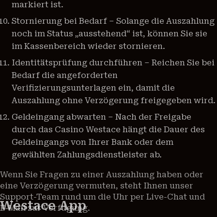
markiert ist.
Stornierung bei Bedarf – Solange die Auszahlung
noch im Status „ausstehend“ ist, können Sie sie
im Kassenbereich wieder stornieren.
Identitätsprüfung durchführen – Reichen Sie bei
Bedarf die angeforderten
Verifizierungsunterlagen ein, damit die
Auszahlung ohne Verzögerung freigegeben wird.
Geldeingang abwarten – Nach der Freigabe
durch das Casino Westace hängt die Dauer des
Geldeingangs von Ihrer Bank oder dem
gewählten Zahlungsdienstleister ab.
Wenn Sie Fragen zu einer Auszahlung haben oder
eine Verzögerung vermuten, steht Ihnen unser
Support-Team rund um die Uhr per Live-Chat und
Westace App
E‑Mail zur Verfügung.