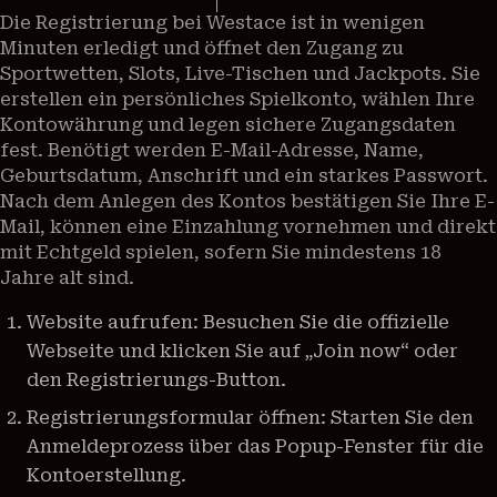
Die Registrierung bei Westace ist in wenigen
Minuten erledigt und öffnet den Zugang zu
Sportwetten, Slots, Live-Tischen und Jackpots. Sie
erstellen ein persönliches Spielkonto, wählen Ihre
Kontowährung und legen sichere Zugangsdaten
fest. Benötigt werden E-Mail-Adresse, Name,
Geburtsdatum, Anschrift und ein starkes Passwort.
Nach dem Anlegen des Kontos bestätigen Sie Ihre E-
Mail, können eine Einzahlung vornehmen und direkt
mit Echtgeld spielen, sofern Sie mindestens 18
Jahre alt sind.
Website aufrufen: Besuchen Sie die offizielle
Webseite und klicken Sie auf „Join now“ oder
den Registrierungs-Button.
Registrierungsformular öffnen: Starten Sie den
Anmeldeprozess über das Popup-Fenster für die
Kontoerstellung.