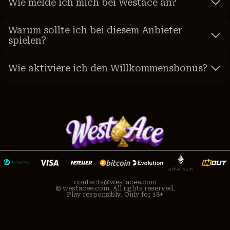
Wie melde ich mich bei Westace an?
Warum sollte ich bei diesem Anbieter
spielen?
Wie aktiviere ich den Willkommensbonus?
contacts@westacee.com
© westacee.com. All rights reserved.
Play responsibly. Only for 18+