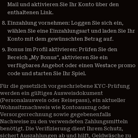
Mail und aktivieren Sie Ihr Konto über den
enthaltenen Link.
Einzahlung vornehmen: Loggen Sie sich ein,
wählen Sie eine Einzahlungsart und laden Sie Ihr
Konto mit dem gewünschten Betrag auf.
Bonus im Profil aktivieren: Prüfen Sie den
Bereich „My Bonus“, aktivieren Sie ein
verfügbares Angebot oder einen Westace promo
code und starten Sie Ihr Spiel.
Für die gesetzlich vorgeschriebene KYC-Prüfung
werden ein gültiges Ausweisdokument
(Personalausweis oder Reisepass), ein aktueller
Wohnsitznachweis wie Kontoauszug oder
Versorgerrechnung sowie gegebenenfalls
Nachweise zu den verwendeten Zahlungsmitteln
benötigt. Die Verifizierung dient Ihrem Schutz,
sichert Auszahlungen ab und hilft, Geldwäsche zu