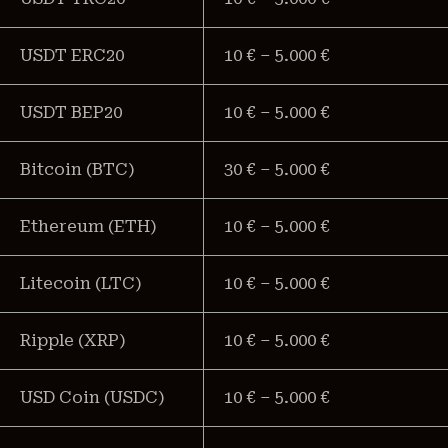
USDT ERC20
10 € – 5.000 €
USDT BEP20
10 € – 5.000 €
Bitcoin (BTC)
30 € – 5.000 €
Ethereum (ETH)
10 € – 5.000 €
Litecoin (LTC)
10 € – 5.000 €
Ripple (XRP)
10 € – 5.000 €
USD Coin (USDC)
10 € – 5.000 €