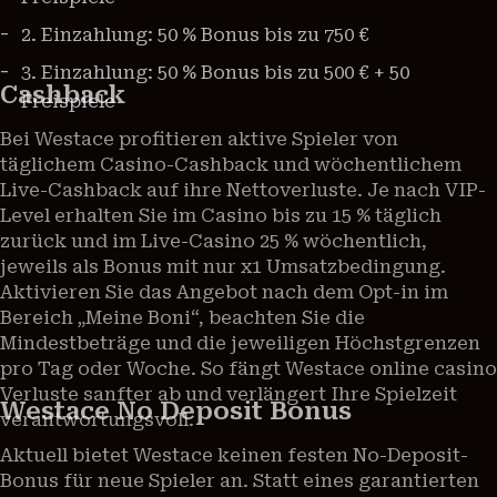
2. Einzahlung: 50 % Bonus bis zu 750 €
3. Einzahlung: 50 % Bonus bis zu 500 € + 50
Cashback
Freispiele
Bei Westace profitieren aktive Spieler von
täglichem Casino-Cashback und wöchentlichem
Live-Cashback auf ihre Nettoverluste. Je nach VIP-
Level erhalten Sie im Casino bis zu 15 % täglich
zurück und im Live-Casino 25 % wöchentlich,
jeweils als Bonus mit nur x1 Umsatzbedingung.
Aktivieren Sie das Angebot nach dem Opt-in im
Bereich „Meine Boni“, beachten Sie die
Mindestbeträge und die jeweiligen Höchstgrenzen
pro Tag oder Woche. So fängt Westace online casino
Verluste sanfter ab und verlängert Ihre Spielzeit
Westace No Deposit Bonus
verantwortungsvoll.
Aktuell bietet Westace keinen festen No-Deposit-
Bonus für neue Spieler an. Statt eines garantierten