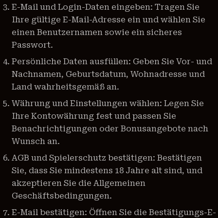
E-Mail und Login-Daten eingeben: Tragen Sie
Ihre gültige E-Mail-Adresse ein und wählen Sie
einen Benutzernamen sowie ein sicheres
Passwort.
Persönliche Daten ausfüllen: Geben Sie Vor- und
Nachnamen, Geburtsdatum, Wohnadresse und
Land wahrheitsgemäß an.
Währung und Einstellungen wählen: Legen Sie
Ihre Kontowährung fest und passen Sie
Benachrichtigungen oder Bonusangebote nach
Wunsch an.
AGB und Spielerschutz bestätigen: Bestätigen
Sie, dass Sie mindestens 18 Jahre alt sind, und
akzeptieren Sie die Allgemeinen
Geschäftsbedingungen.
E-Mail bestätigen: Öffnen Sie die Bestätigungs-E-