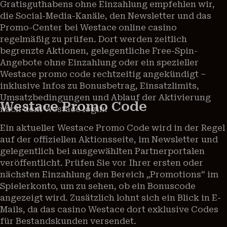
Gratisguthabens ohne Einzahlung empfehlen wir,
die Social-Media-Kanäle, den Newsletter und das
Promo-Center bei Westace online casino
regelmäßig zu prüfen. Dort werden zeitlich
begrenzte Aktionen, gelegentliche Free-Spin-
Angebote ohne Einzahlung oder ein spezieller
Westace promo code rechtzeitig angekündigt –
inklusive Infos zu Bonusbetrag, Einsatzlimits,
Umsatzbedingungen und Ablauf der Aktivierung
Westace Promo Code
nach dem Westace login.
Ein aktueller Westace Promo Code wird in der Regel
auf der offiziellen Aktionsseite, im Newsletter und
gelegentlich bei ausgewählten Partnerportalen
veröffentlicht. Prüfen Sie vor Ihrer ersten oder
nächsten Einzahlung den Bereich „Promotions“ im
Spielerkonto, um zu sehen, ob ein Bonuscode
angezeigt wird. Zusätzlich lohnt sich ein Blick in E-
Mails, da das casino Westace dort exklusive Codes
für Bestandskunden versendet.