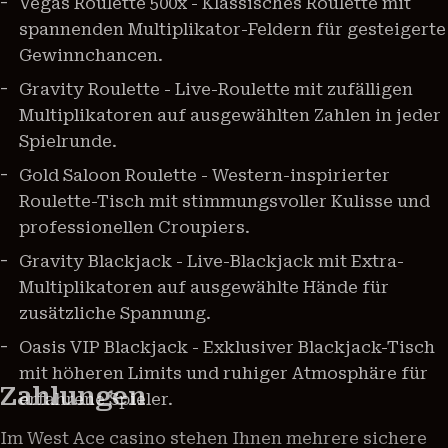
Vegas Roulette 500x - Klassisches Roulette mit
spannenden Multiplikator-Feldern für gesteigerte
Gewinnchancen.
Gravity Roulette - Live-Roulette mit zufälligen
Multiplikatoren auf ausgewählten Zahlen in jeder
Spielrunde.
Gold Saloon Roulette - Western-inspirierter
Roulette-Tisch mit stimmungsvoller Kulisse und
professionellen Croupiers.
Gravity Blackjack - Live-Blackjack mit Extra-
Multiplikatoren auf ausgewählte Hände für
zusätzliche Spannung.
Oasis VIP Blackjack - Exklusiver Blackjack-Tisch
mit höheren Limits und ruhiger Atmosphäre für
Zahlungen
erfahrene Spieler.
Im West Ace casino stehen Ihnen mehrere sichere