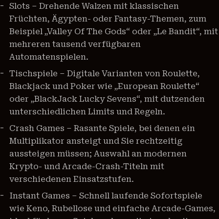
Slots – Drehende Walzen mit klassischen
Früchten, Ägypten- oder Fantasy-Themen, zum
Beispiel „Valley Of The Gods“ oder „Le Bandit“, mit
mehreren tausend verfügbaren
Automatenspielen.
Tischspiele – Digitale Varianten von Roulette,
Blackjack und Poker wie „European Roulette“
oder „BlackJack Lucky Sevens“, mit dutzenden
unterschiedlichen Limits und Regeln.
Crash Games – Rasante Spiele, bei denen ein
Multiplikator ansteigt und Sie rechtzeitig
aussteigen müssen; Auswahl an modernen
Krypto- und Arcade-Crash-Titeln mit
verschiedenen Einsatzstufen.
Instant Games – Schnell laufende Sofortspiele
wie Keno, Rubellose und einfache Arcade-Games,