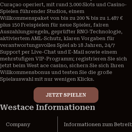
Curaçao operiert, mit rund 3.000 Slots und Casino-
Spielen führender Studios, einem
Willkommenspaket von bis zu 200 % bis zu 1.487 €
plus 150 Freispielen für neue Spieler, fairen
Auszahlungsregeln, geprüfter RNG-Technologie,
aktiviertem AML-Schutz, klaren Vorgaben für
verantwortungsvolles Spiel ab 18 Jahren, 24/7
Support per Live-Chat und E-Mail sowie einem
mehrstufigen VIP-Programm; registrieren Sie sich
jetzt beim West ace casino, sichern Sie sich Ihren
Willkommensbonus und testen Sie die große
Spielauswahl mit nur wenigen Klicks.
JETZT SPIELEN
Westace Informationen
Company
Informationen zum Betreibe