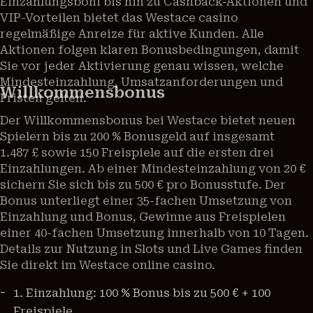
Einzahlungsboni bis hin zu Cashback-Aktionen und
VIP-Vorteilen bietet das Westace casino
regelmäßige Anreize für aktive Kunden. Alle
Aktionen folgen klaren Bonusbedingungen, damit
Sie vor jeder Aktivierung genau wissen, welche
Mindesteinzahlung, Umsatzanforderungen und
Willkommensbonus
Fristen gelten.
Der Willkommensbonus bei Westace bietet neuen
Spielern bis zu 200 % Bonusgeld auf insgesamt
1.487 £ sowie 150 Freispiele auf die ersten drei
Einzahlungen. Ab einer Mindesteinzahlung von 20 €
sichern Sie sich bis zu 500 € pro Bonusstufe. Der
Bonus unterliegt einer 35-fachen Umsetzung von
Einzahlung und Bonus, Gewinne aus Freispielen
einer 40-fachen Umsetzung innerhalb von 10 Tagen.
Details zur Nutzung in Slots und Live Games finden
Sie direkt im Westace online casino.
1. Einzahlung: 100 % Bonus bis zu 500 € + 100
Freispiele